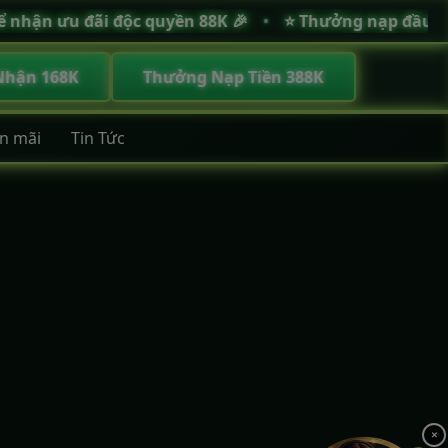
nhận ưu đãi độc quyền 88K 🎉
•
⭐ Thưởng nạp đầu hấp
Nhận 168K
Thưởng Nạp Tiền 388K
n mãi
Tin Tức
×