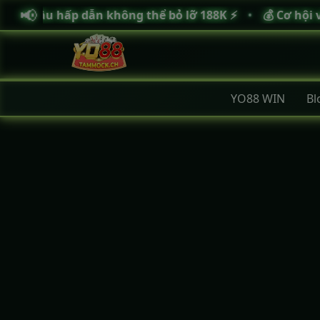
📢
ạp đầu hấp dẫn không thể bỏ lỡ 188K ⚡
•
💰 Cơ hội v
YO88 WIN
Bl