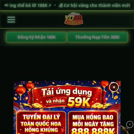
📢
không thể bỏ lỡ 188K ⚡
•
💰 Cơ hội vàng cho thành viên mới 5
Đăng Ký Nhận 168K
Thưởng Nạp Tiền 388K
×
×